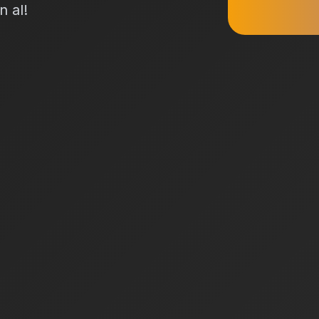
n al!