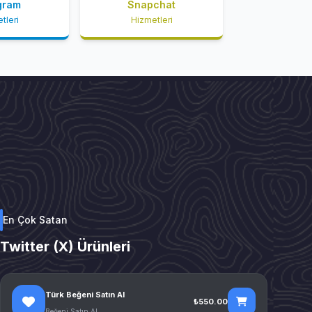
gram
Snapchat
tleri
Hizmetleri
En Çok Satan
Twitter (X) Ürünleri
Türk Beğeni Satın Al
₺550.00
Beğeni Satın Al