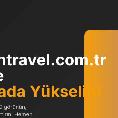
travel.com.tr
e
ada Yükselin!
ü görünün,
artırın. Hemen