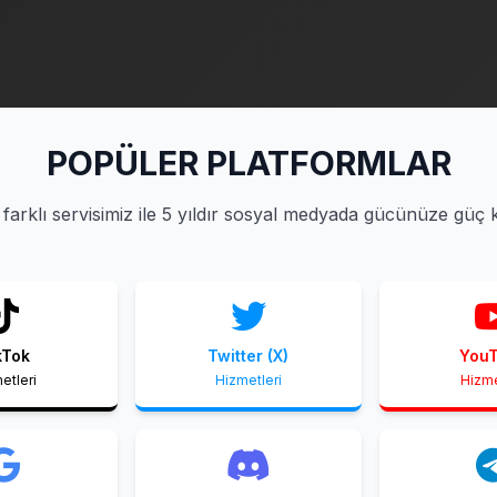
POPÜLER PLATFORMLAR
farklı servisimiz ile 5 yıldır sosyal medyada gücünüze güç 
kTok
Twitter (X)
You
etleri
Hizmetleri
Hizme