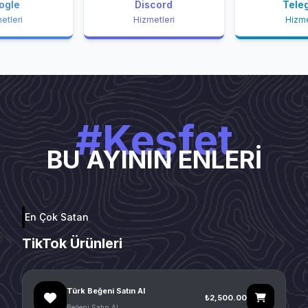
ogle
Discord
Tele
etleri
Hizmetleri
Hizme
#Keşfet
BU AYININ ENLERİ
En Çok Satan
TikTok Ürünleri
Türk Beğeni Satın Al
₺2,500.00
Beğeni Satın Al