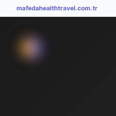
mafedahealthtravel.com.tr