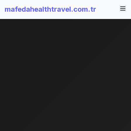
mafedahealthtravel.com.tr