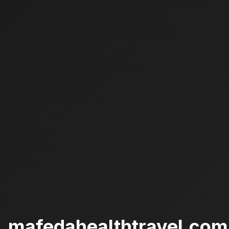
mafedahealthtravel.com