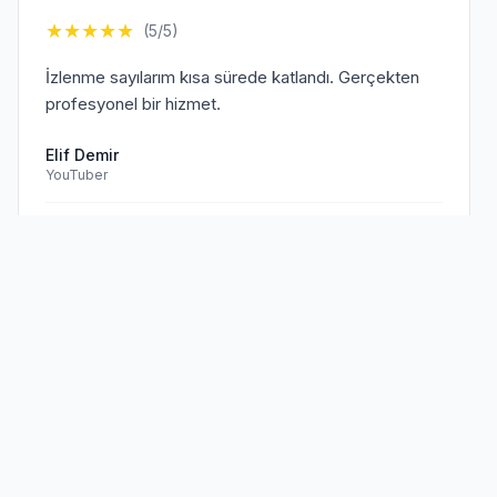
★
★
★
★
★
(5/5)
İzlenme sayılarım kısa sürede katlandı. Gerçekten
profesyonel bir hizmet.
Elif Demir
YouTuber
Doğrulanmış Müşteri
Sen de
memnun müşterilerimize
★
★
★
★
★
(5/5)
katıl!
TikTok hesabım için aldığım hizmet beklentilerimi
aştı. Kesinlikle tavsiye ederim.
Mehmet Kaya
TikTok Creator