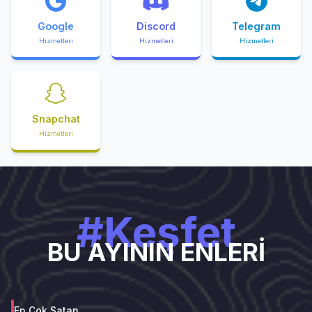
Google
Discord
Telegram
Hizmetleri
Hizmetleri
Hizmetleri
Snapchat
Hizmetleri
#Keşfet
BU AYININ ENLERİ
En Çok Satan