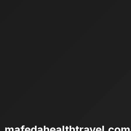
mafedahealthtravel.com