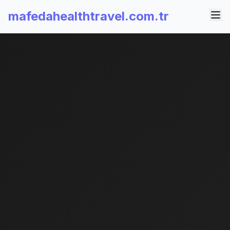
mafedahealthtravel.com.tr