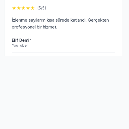
★
★
★
★
★
(5/5)
İzlenme sayılarım kısa sürede katlandı. Gerçekten
profesyonel bir hizmet.
Elif Demir
YouTuber
Doğrulanmış Müşteri
Sen de
memnun müşterilerimize
★
★
★
★
★
(5/5)
katıl!
TikTok hesabım için aldığım hizmet beklentilerimi
aştı. Kesinlikle tavsiye ederim.
Mehmet Kaya
TikTok Creator