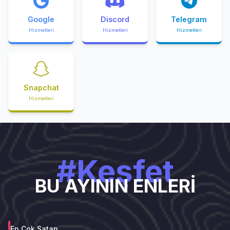
Google
Discord
Telegram
Hizmetleri
Hizmetleri
Hizmetleri
Snapchat
Hizmetleri
#Keşfet
BU AYININ ENLERİ
En Çok Satan