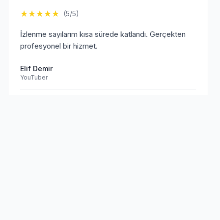
★
★
★
★
★
(5/5)
İzlenme sayılarım kısa sürede katlandı. Gerçekten
profesyonel bir hizmet.
Elif Demir
YouTuber
Doğrulanmış Müşteri
Sen de
memnun müşterilerimize
★
★
★
★
★
(5/5)
katıl!
TikTok hesabım için aldığım hizmet beklentilerimi
aştı. Kesinlikle tavsiye ederim.
Mehmet Kaya
TikTok Creator