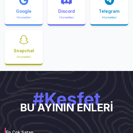
Google
Discord
Telegram
Hizmetleri
Hizmetleri
Hizmetleri
Snapchat
Hizmetleri
#Keşfet
BU AYININ ENLERİ
En Çok Satan