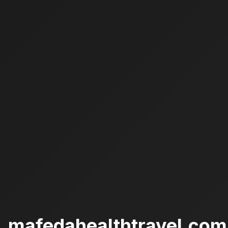
mafedahealthtravel.com