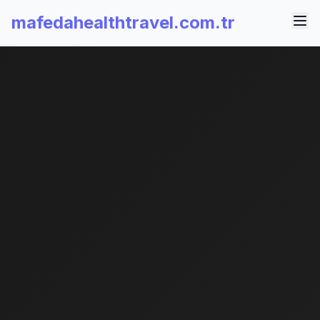
mafedahealthtravel.com.tr