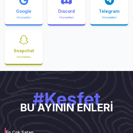
Google
Discord
Telegram
Hizmetleri
Hizmetleri
Hizmetleri
Snapchat
Hizmetleri
#Keşfet
BU AYININ ENLERİ
En Çok Satan