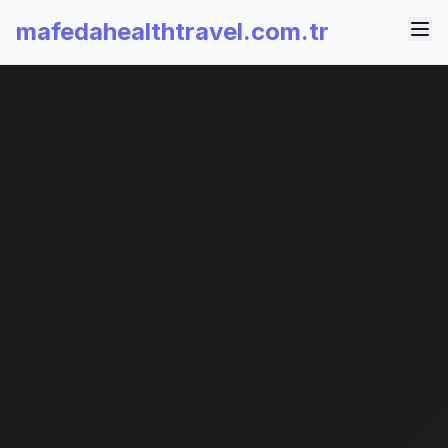
mafedahealthtravel.com.tr