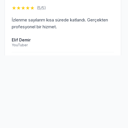
★
★
★
★
★
(5/5)
İzlenme sayılarım kısa sürede katlandı. Gerçekten
profesyonel bir hizmet.
Elif Demir
YouTuber
Doğrulanmış Müşteri
Sen de
memnun müşterilerimize
★
★
★
★
★
(5/5)
katıl!
TikTok hesabım için aldığım hizmet beklentilerimi
aştı. Kesinlikle tavsiye ederim.
Mehmet Kaya
TikTok Creator