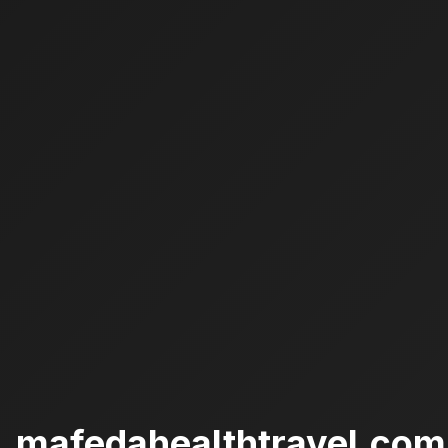
mafedahealthtravel.com